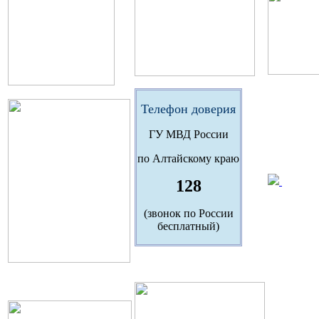
Телефон доверия
ГУ МВД России
по Алтайскому краю
128
(звонок по России
бесплатный)