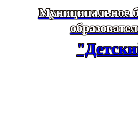
Муниципальное б
образовате
"Детски