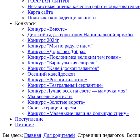
ГОРЯЧАЯ ЛИНИЯ
Независимая оценка качества работы образователь
Карта сайта
Политика конфиденциальности
Конкурсы
Конкурс «Вместе»
Детский сад - территория Национальной дружбы
Конкурс 2024г
Конкурс "Мы по радуге идем"
Конкурс «Дорогою Добра»
Конкурс «Поклонимся великим тем годам»
Конкурс "Барнаульская свирель"
Конкурс "Калейдоскоп талантов"
Осенний калейдоскоп
Конкурс «Ростки талантов»
Конкурс «Театральный серпантин»
Конкурс Лучше всех на свете — мамочка моя!
Мы веселые артисты
Конкурс «Золотые ворота»
Сквозь сердце и время
Конкурс «Маленькие шаги на большую сцену»
Поступление
Питание
Вы здесь:
Главная
Для родителей
Странички педагогов
Воспи