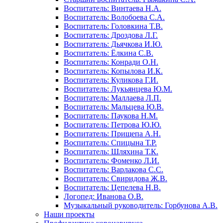
Воспитатель: Винтаева Н.А.
Воспитатель: Волобоева С.А.
Воспитатель: Головкина Т.В.
Воспитатель: Дроздова Л.Г.
Воспитатель: Дьячкова И.Ю.
Воспитатель: Ёлкина С.В.
Воспитатель: Конради О.Н.
Воспитатель: Копылова И.К.
Воспитатель: Куликова Г.И.
Воспитатель: Лукьянцева Ю.М.
Воспитатель: Маллаева Л.П.
Воспитатель: Мальцева Ю.В.
Воспитатель: Паукова Н.М.
Воспитатель: Петрова Ю.Ю.
Воспитатель: Прищепа А.Н.
Воспитатель: Спицына Т.Р.
Воспитатель: Шляхина Т.К.
Воспитатель: Фоменко Л.И.
Воспитатель: Варлакова С.С.
Воспитатель: Свиридова Ж.В.
Воспитатель: Цепелева Н.В.
Логопед: Иванова О.В.
Музыкальный руководитель: Горбунова А.В.
Наши проекты