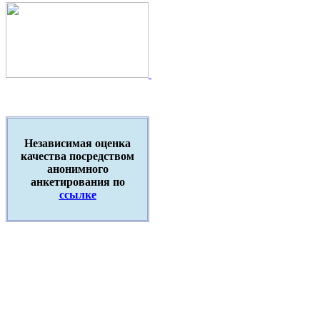
Независимая оценка
качества посредством
анонимного
анкетирования по
ссылке