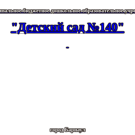
пальное бюджетное дошкольное образовательное учр
"Детский сад №140"
город Барнаул