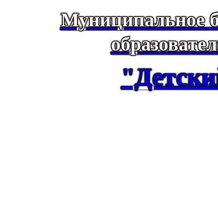
Муниципальное б
образовате
"Детски