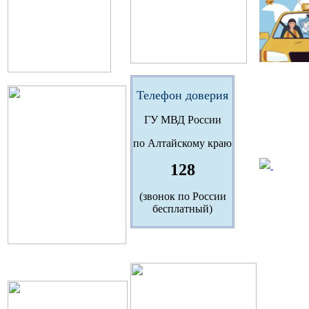
Телефон доверия
ГУ МВД России
по Алтайскому краю
128
(звонок по России
бесплатный)